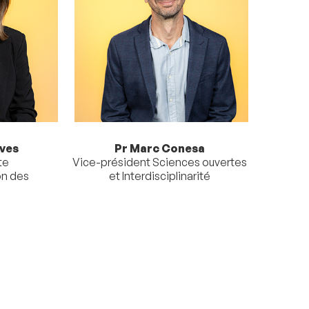
lves
Pr Marc Conesa
te
Vice-président Sciences ouvertes
on des
et Interdisciplinarité