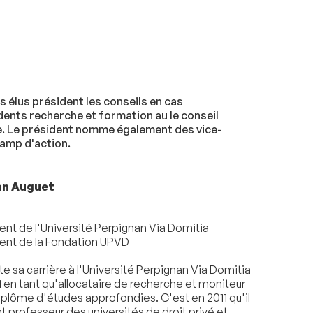
s élus président les conseils en cas
dents recherche et formation au le conseil
he. Le président nomme également des vice-
hamp d'action.
an Auguet
ent de l'Université Perpignan Via Domitia
ent de la Fondation UPVD
ute sa carrière à l'Université Perpignan Via Domitia
1 en tant qu'allocataire de recherche et moniteur
iplôme d'études approfondies. C'est en 2011 qu'il
t professeur des universités de droit privé et