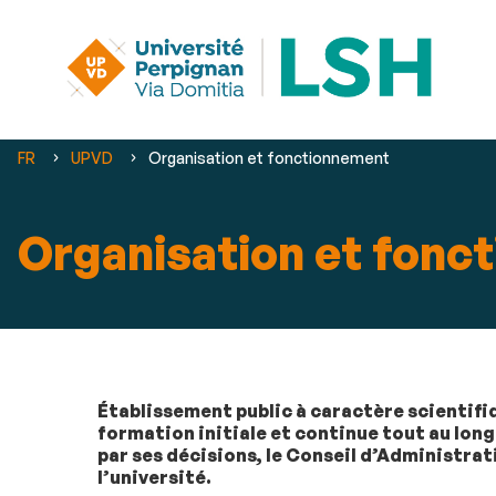
Vous
FR
UPVD
Organisation et fonctionnement
êtes
ici :
Organisation et fonc
Établissement public à caractère scientifiq
formation initiale et continue tout au long 
par ses décisions, le Conseil d’Administrat
l’université.