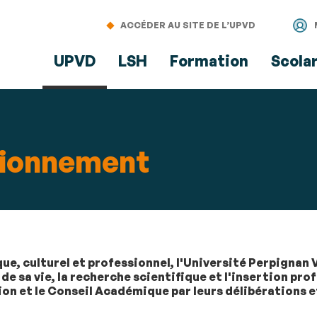
Aller
Navigation
Accès
Connexion
au
directs
ACCÉDER AU SITE DE L’UPVD
contenu
UPVD
LSH
Formation
Scola
tionnement
ue, culturel et professionnel, l'Université Perpignan 
de sa vie, la recherche scientifique et l'insertion prof
ion et le Conseil Académique par leurs délibérations e