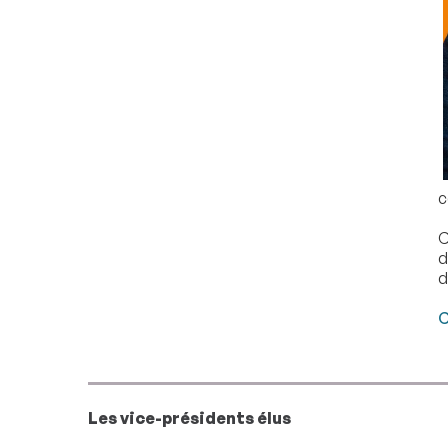
c
C
d
d
C
Les vice-présidents élus