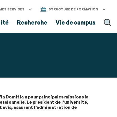
MES SERVICES
STRUCTURE DE FORMATION
rité
Recherche
Vie de campus
RECH
Via Domitia a pour principales missions la
essionnelle. Le président de l’université,
t avis, assurent l’administration de