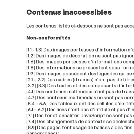
Contenus inaccessibles
Les contenus listés ci-dessous ne sont pas acce
Non-conformités
[1.1 - 1.3] Des images porteuses d’information n’
[1.2] Des images de décoration ne sont pas igno
[1.6] Des images porteuses d’informations compl
[1.8] Des informations se présentent sous forme 
[1.9] Des images possèdent des légendes qui ne 
[2.1 – 2.2] Des cadres (iframes) n'ont pas de titr
[3.2] [3.3] Des textes et des composants d’inter
[4.1] Des contenus multimédia n’ont pas de trans
[4.7] Des contenus multimédias ne sont pas corr
[5.4 – 5.6] Des tableaux ont des cellules d’en-tê
[6.1 – 6.2] Des liens n'ont pas d’intitulé et pas d’in
[7.1] Des fonctionnalités JavaScript ne sont pas
[7.4] Des changements de contexte se déclenchent
[8.9] Des pages font usage de balises à des fin
paragraphes) ;