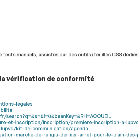
at de tests manuels, assistés par des outils (feuilles CSS d
 la vérification de conformité
ntions-legales
bilite
rp.fr/search?q=&s=&l=0&beanKey=&RH=ACCUEIL
re-et-inscription/inscription/premiere-inscription-a-lupv
r-lupvd/kit-de-communication/agenda
sation-marche-de-rungis-dernier-arret-pour-le-train-des