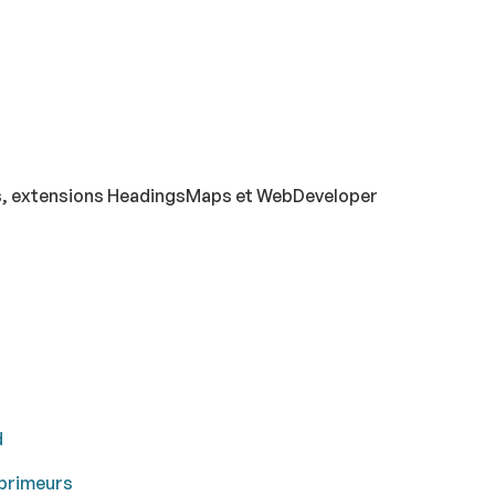
édiés, extensions HeadingsMaps et WebDeveloper
d
-primeurs