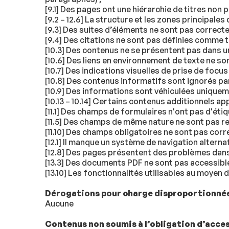
[9.1] Des pages ont une hiérarchie de titres non 
[9.2 – 12.6] La structure et les zones principales
[9.3] Des suites d’éléments ne sont pas correcte
[9.4] Des citations ne sont pas définies comme te
[10.3] Des contenus ne se présentent pas dans un
[10.6] Des liens en environnement de texte ne so
[10.7] Des indications visuelles de prise de fo
[10.8] Des contenus informatifs sont ignorés par
[10.9] Des informations sont véhiculées uniqueme
[10.13 – 10.14] Certains contenus additionnels app
[11.1] Des champs de formulaires n'ont pas d'éti
[11.5] Des champs de même nature ne sont pas r
[11.10] Des champs obligatoires ne sont pas co
[12.1] Il manque un système de navigation alterna
[12.8] Des pages présentent des problèmes dans
[13.3] Des documents PDF ne sont pas accessible
[13.10] Les fonctionnalités utilisables au moyen
Dérogations pour charge disproportionné
Aucune
Contenus non soumis à l’obligation d’acces