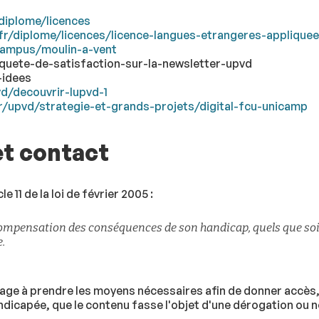
/diplome/licences
.fr/diplome/licences/licence-langues-etrangeres-applique
campus/moulin-a-vent
quete-de-satisfaction-sur-la-newsletter-upvd
-idees
vd/decouvrir-lupvd-1
r/upvd/strategie-et-grands-projets/digital-fcu-unicamp
et contact
e 11 de la loi de février 2005 :
ompensation des conséquences de son handicap, quels que soien
.
age à prendre les moyens nécessaires afin de donner accès, 
dicapée, que le contenu fasse l'objet d'une dérogation ou n