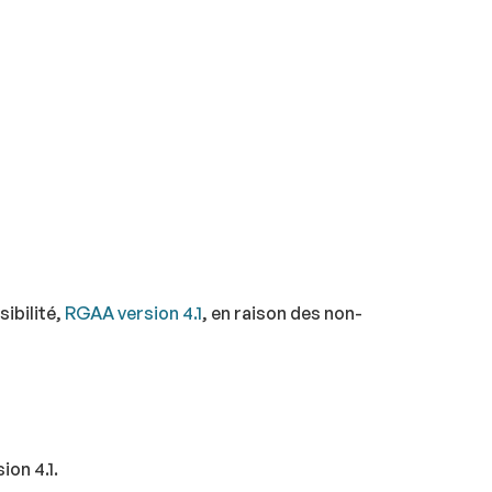
ibilité,
RGAA version 4.1
, en raison des non-
ion 4.1.