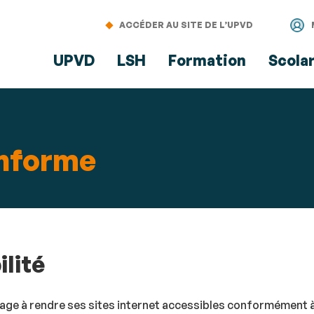
Aller
Navigation
Accès
Connexion
au
directs
ACCÉDER AU SITE DE L’UPVD
contenu
UPVD
LSH
Formation
Scola
onforme
ilité
ge à rendre ses sites internet accessibles conformément à l’a