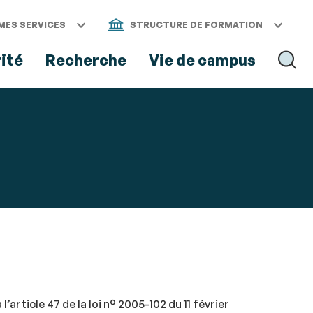
MES SERVICES
STRUCTURE DE FORMATION
rité
Recherche
Vie de campus
RECH
rticle 47 de la loi n° 2005-102 du 11 février