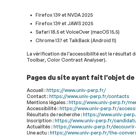
Firefox 139 et NVDA 2025
Firefox 139 et JAWS 2025
Safari 18.5 et VoiceOver (macOS 15.5)
Chrome 137 et TalkBack (Android 11)
La vérification de l’accessibilité est le résult
Toolbar, Color Contrast Analyser).
Pages du site ayant fait l’objet de
Accueil :
https://www.univ-perp.fr/
Contact :
https://www.univ-perp.fr/contacts
Mentions légales :
https://www.univ-perp.fr/me
Accessibilité :
https://www.univ-perp.fr/accessi
Résultats de recherche :
https://www.univ-pe
Inscription :
https://www.univ-perp.fr/candidatu
Actualités :
https://www.univ-perp.fr/decouvri
Une actu :
https://www.univ-perp.fr/the-conver