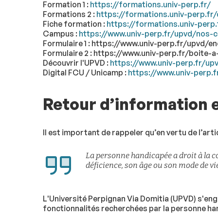
Formation 1 :
https://formations.univ-perp.fr/
Formations 2 :
https://formations.univ-perp.fr
Fiche formation :
https://formations.univ-perp
Campus :
https://www.univ-perp.fr/upvd/nos-
Formulaire 1 :
https://www.univ-perp.fr/upvd/en
Formulaire 2 :
https://www.univ-perp.fr/boite-a
Découvrir l'UPVD :
https://www.univ-perp.fr/up
Digital FCU / Unicamp :
https://www.univ-perp.f
Retour d’information 
Il est important de rappeler qu’en vertu de l’articl
La personne handicapée a droit à la c
déficience, son âge ou son mode de vie
L'Université Perpignan Via Domitia (UPVD) s'eng
fonctionnalités recherchées par la personne han