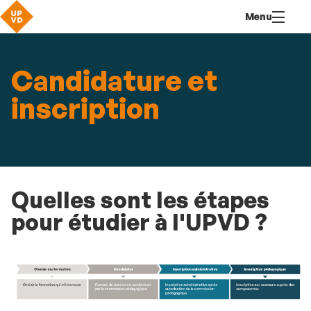
Aller
Navigation
Accès
Connexion
Menu
au
directs
contenu
Candidature et
inscription
Quelles sont les étapes
pour étudier à l'UPVD ?