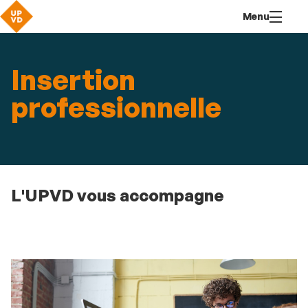
Aller
Navigation
Accès
Connexion
Menu
au
directs
contenu
Insertion
professionnelle
L'UPVD vous accompagne