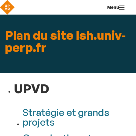
Aller
Navigation
Accès
Connexion
Menu
au
directs
contenu
Plan du site lsh.univ-
perp.fr
UPVD
Stratégie et grands
projets