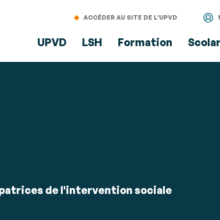
Aller
Navigation
Accès
Connexion
au
directs
ACCÉDER AU SITE DE L’UPVD
contenu
UPVD
LSH
Formation
Scola
atrices de l'intervention sociale