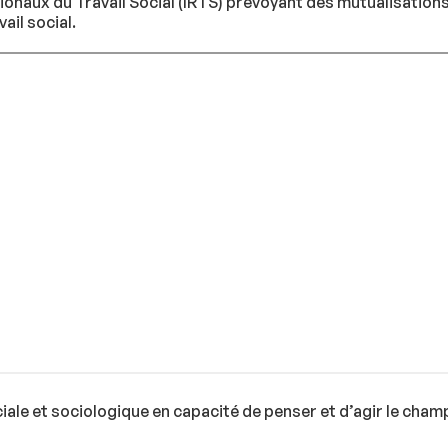
onaux du Travail Social (IRTS) prévoyant des mutualisation
ail social.
ale et sociologique en capacité de penser et d’agir le champ 