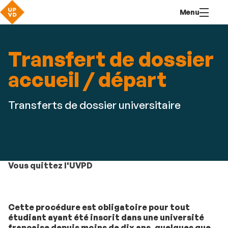
Aller
Navigation
Accès
Connexion
Menu
au
directs
contenu
Transfert de dossier
accueil / départ
Transferts de dossier universitaire
Vous quittez l'UVPD
Cette procédure est obligatoire pour tout
étudiant ayant été inscrit dans une université
française depuis moins de dix ans, quelques que